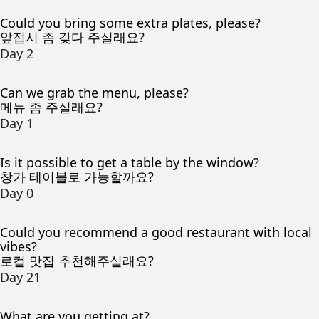
Could you bring some extra plates, please?
앞접시 좀 갖다 주실래요?
Day 2
Can we grab the menu, please?
메뉴 좀 주실래요?
Day 1
Is it possible to get a table by the window?
창가 테이블로 가능할까요?
Day 0
Could you recommend a good restaurant with local
vibes?
로컬 맛집 추천해주실래요?
Day 21
What are you getting at?