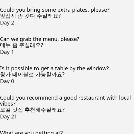
Could you bring some extra plates, please?
앞접시 좀 갖다 주실래요?
Day 2
Can we grab the menu, please?
메뉴 좀 주실래요?
Day 1
Is it possible to get a table by the window?
창가 테이블로 가능할까요?
Day 0
Could you recommend a good restaurant with local
vibes?
로컬 맛집 추천해주실래요?
Day 21
What are you getting at?