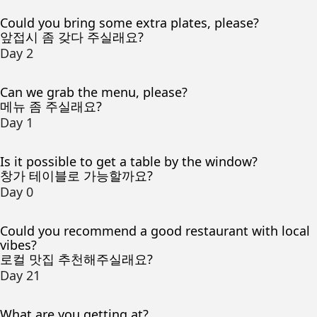
Could you bring some extra plates, please?
앞접시 좀 갖다 주실래요?
Day 2
Can we grab the menu, please?
메뉴 좀 주실래요?
Day 1
Is it possible to get a table by the window?
창가 테이블로 가능할까요?
Day 0
Could you recommend a good restaurant with local
vibes?
로컬 맛집 추천해주실래요?
Day 21
What are you getting at?