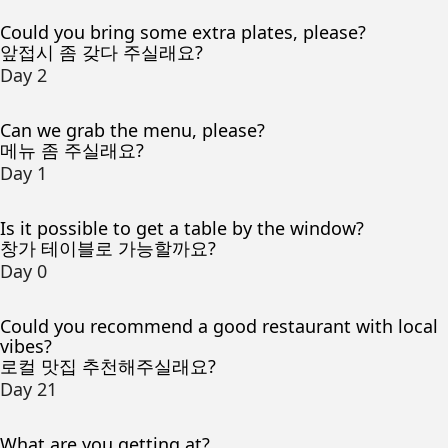
Could you bring some extra plates, please?
앞접시 좀 갖다 주실래요?
Day 2
Can we grab the menu, please?
메뉴 좀 주실래요?
Day 1
Is it possible to get a table by the window?
창가 테이블로 가능할까요?
Day 0
Could you recommend a good restaurant with local
vibes?
로컬 맛집 추천해주실래요?
Day 21
What are you getting at?