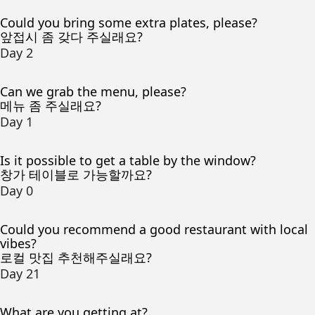
Could you bring some extra plates, please?
앞접시 좀 갖다 주실래요?
Day 2
Can we grab the menu, please?
메뉴 좀 주실래요?
Day 1
Is it possible to get a table by the window?
창가 테이블로 가능할까요?
Day 0
Could you recommend a good restaurant with local
vibes?
로컬 맛집 추천해주실래요?
Day 21
What are you getting at?