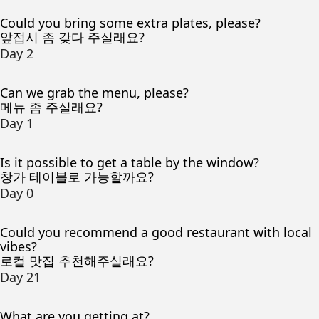
Could you bring some extra plates, please?
앞접시 좀 갖다 주실래요?
Day 2
Can we grab the menu, please?
메뉴 좀 주실래요?
Day 1
Is it possible to get a table by the window?
창가 테이블로 가능할까요?
Day 0
Could you recommend a good restaurant with local
vibes?
로컬 맛집 추천해주실래요?
Day 21
What are you getting at?