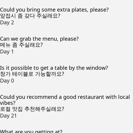
Could you bring some extra plates, please?
앞접시 좀 갖다 주실래요?
Day 2
Can we grab the menu, please?
메뉴 좀 주실래요?
Day 1
Is it possible to get a table by the window?
창가 테이블로 가능할까요?
Day 0
Could you recommend a good restaurant with local
vibes?
로컬 맛집 추천해주실래요?
Day 21
What are you getting at?