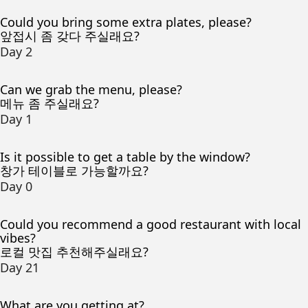
Could you bring some extra plates, please?
앞접시 좀 갖다 주실래요?
Day 2
Can we grab the menu, please?
메뉴 좀 주실래요?
Day 1
Is it possible to get a table by the window?
창가 테이블로 가능할까요?
Day 0
Could you recommend a good restaurant with local
vibes?
로컬 맛집 추천해주실래요?
Day 21
What are you getting at?