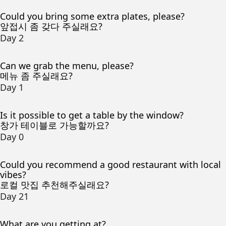
Could you bring some extra plates, please?
앞접시 좀 갖다 주실래요?
Day 2
Can we grab the menu, please?
메뉴 좀 주실래요?
Day 1
Is it possible to get a table by the window?
창가 테이블로 가능할까요?
Day 0
Could you recommend a good restaurant with local
vibes?
로컬 맛집 추천해주실래요?
Day 21
What are you getting at?