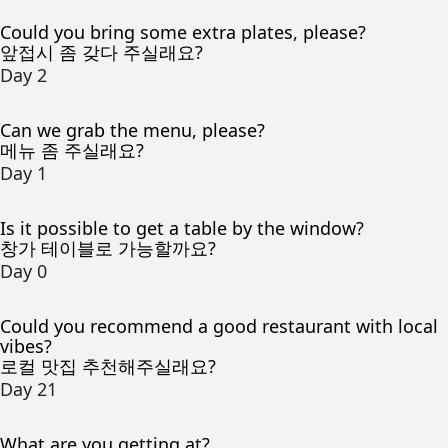
Could you bring some extra plates, please?
앞접시 좀 갖다 주실래요?
Day 2
Can we grab the menu, please?
메뉴 좀 주실래요?
Day 1
Is it possible to get a table by the window?
창가 테이블로 가능할까요?
Day 0
Could you recommend a good restaurant with local
vibes?
로컬 맛집 추천해주실래요?
Day 21
What are you getting at?