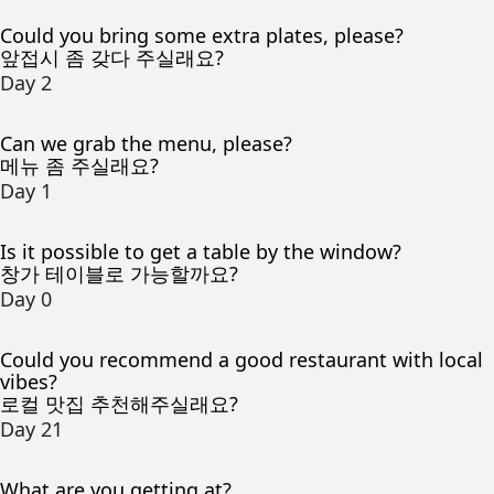
Could you bring some extra plates, please?
앞접시 좀 갖다 주실래요?
Day 2
Can we grab the menu, please?
메뉴 좀 주실래요?
Day 1
Is it possible to get a table by the window?
창가 테이블로 가능할까요?
Day 0
Could you recommend a good restaurant with local
vibes?
로컬 맛집 추천해주실래요?
Day 21
What are you getting at?