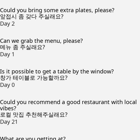
Could you bring some extra plates, please?
앞접시 좀 갖다 주실래요?
Day 2
Can we grab the menu, please?
메뉴 좀 주실래요?
Day 1
Is it possible to get a table by the window?
창가 테이블로 가능할까요?
Day 0
Could you recommend a good restaurant with local
vibes?
로컬 맛집 추천해주실래요?
Day 21
What are you getting at?