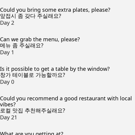
Could you bring some extra plates, please?
앞접시 좀 갖다 주실래요?
Day 2
Can we grab the menu, please?
메뉴 좀 주실래요?
Day 1
Is it possible to get a table by the window?
창가 테이블로 가능할까요?
Day 0
Could you recommend a good restaurant with local
vibes?
로컬 맛집 추천해주실래요?
Day 21
What are you getting at?