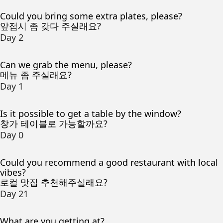
Could you bring some extra plates, please?
앞접시 좀 갖다 주실래요?
Day 2
Can we grab the menu, please?
메뉴 좀 주실래요?
Day 1
Is it possible to get a table by the window?
창가 테이블로 가능할까요?
Day 0
Could you recommend a good restaurant with local
vibes?
로컬 맛집 추천해주실래요?
Day 21
What are you getting at?