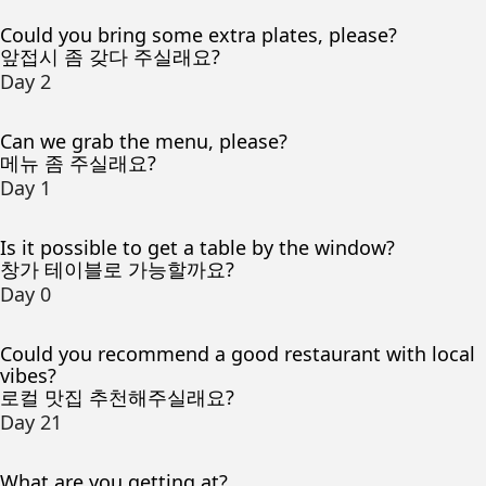
Could you bring some extra plates, please?
앞접시 좀 갖다 주실래요?
Day 2
Can we grab the menu, please?
메뉴 좀 주실래요?
Day 1
Is it possible to get a table by the window?
창가 테이블로 가능할까요?
Day 0
Could you recommend a good restaurant with local
vibes?
로컬 맛집 추천해주실래요?
Day 21
What are you getting at?