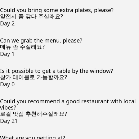
Could you bring some extra plates, please?
앞접시 좀 갖다 주실래요?
Day 2
Can we grab the menu, please?
메뉴 좀 주실래요?
Day 1
Is it possible to get a table by the window?
창가 테이블로 가능할까요?
Day 0
Could you recommend a good restaurant with local
vibes?
로컬 맛집 추천해주실래요?
Day 21
What are you getting at?