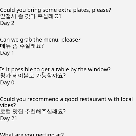
Could you bring some extra plates, please?
앞접시 좀 갖다 주실래요?
Day 2
Can we grab the menu, please?
메뉴 좀 주실래요?
Day 1
Is it possible to get a table by the window?
창가 테이블로 가능할까요?
Day 0
Could you recommend a good restaurant with local
vibes?
로컬 맛집 추천해주실래요?
Day 21
What are you getting at?