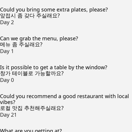
Could you bring some extra plates, please?
앞접시 좀 갖다 주실래요?
Day 2
Can we grab the menu, please?
메뉴 좀 주실래요?
Day 1
Is it possible to get a table by the window?
창가 테이블로 가능할까요?
Day 0
Could you recommend a good restaurant with local
vibes?
로컬 맛집 추천해주실래요?
Day 21
What are you getting at?