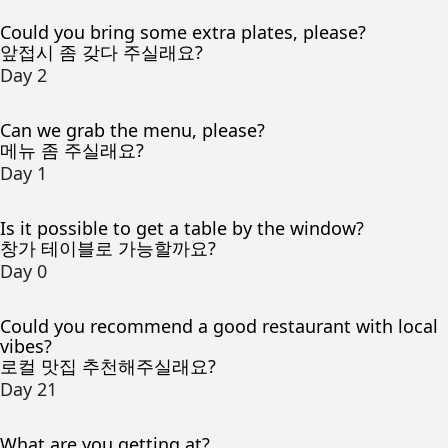
Could you bring some extra plates, please?
앞접시 좀 갖다 주실래요?
Day 2
Can we grab the menu, please?
메뉴 좀 주실래요?
Day 1
Is it possible to get a table by the window?
창가 테이블로 가능할까요?
Day 0
Could you recommend a good restaurant with local
vibes?
로컬 맛집 추천해주실래요?
Day 21
What are you getting at?