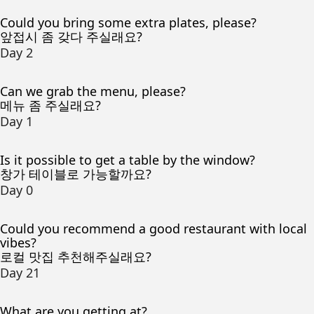
Could you bring some extra plates, please?
앞접시 좀 갖다 주실래요?
Day 2
Can we grab the menu, please?
메뉴 좀 주실래요?
Day 1
Is it possible to get a table by the window?
창가 테이블로 가능할까요?
Day 0
Could you recommend a good restaurant with local
vibes?
로컬 맛집 추천해주실래요?
Day 21
What are you getting at?