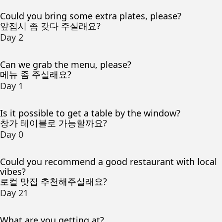
Could you bring some extra plates, please?
앞접시 좀 갖다 주실래요?
Day 2
Can we grab the menu, please?
메뉴 좀 주실래요?
Day 1
Is it possible to get a table by the window?
창가 테이블로 가능할까요?
Day 0
Could you recommend a good restaurant with local
vibes?
로컬 맛집 추천해주실래요?
Day 21
What are you getting at?