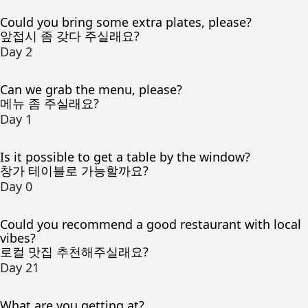
Could you bring some extra plates, please?
앞접시 좀 갖다 주실래요?
Day 2
Can we grab the menu, please?
메뉴 좀 주실래요?
Day 1
Is it possible to get a table by the window?
창가 테이블로 가능할까요?
Day 0
Could you recommend a good restaurant with local
vibes?
로컬 맛집 추천해주실래요?
Day 21
What are you getting at?