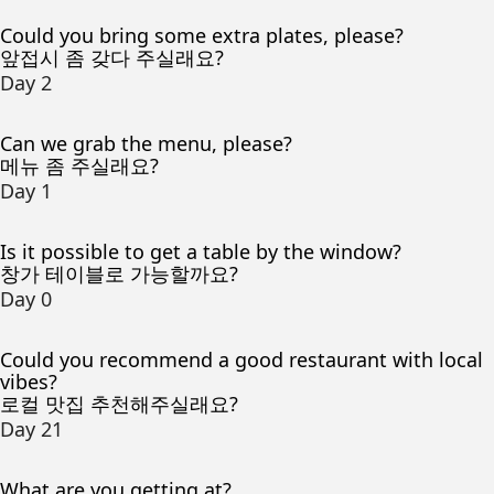
Could you bring some extra plates, please?
앞접시 좀 갖다 주실래요?
Day 2
Can we grab the menu, please?
메뉴 좀 주실래요?
Day 1
Is it possible to get a table by the window?
창가 테이블로 가능할까요?
Day 0
Could you recommend a good restaurant with local
vibes?
로컬 맛집 추천해주실래요?
Day 21
What are you getting at?