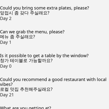
Could you bring some extra plates, please?
앞접시 좀 갖다 주실래요?
Day 2
Can we grab the menu, please?
메뉴 좀 주실래요?
Day 1
Is it possible to get a table by the window?
창가 테이블로 가능할까요?
Day 0
Could you recommend a good restaurant with local
vibes?
로컬 맛집 추천해주실래요?
Day 21
What are you getting at?