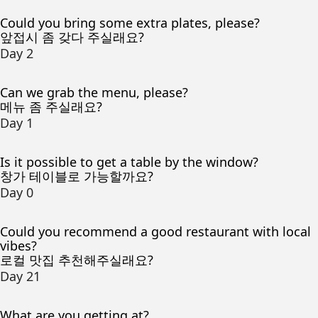
Could you bring some extra plates, please?
앞접시 좀 갖다 주실래요?
Day 2
Can we grab the menu, please?
메뉴 좀 주실래요?
Day 1
Is it possible to get a table by the window?
창가 테이블로 가능할까요?
Day 0
Could you recommend a good restaurant with local
vibes?
로컬 맛집 추천해주실래요?
Day 21
What are you getting at?