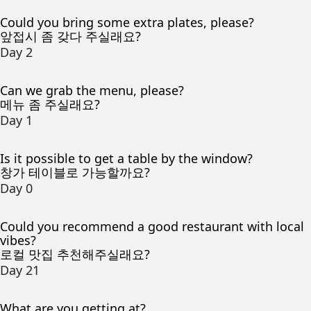
Could you bring some extra plates, please?
앞접시 좀 갖다 주실래요?
Day 2
Can we grab the menu, please?
메뉴 좀 주실래요?
Day 1
Is it possible to get a table by the window?
창가 테이블로 가능할까요?
Day 0
Could you recommend a good restaurant with local
vibes?
로컬 맛집 추천해주실래요?
Day 21
What are you getting at?