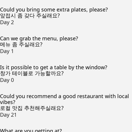
Could you bring some extra plates, please?
앞접시 좀 갖다 주실래요?
Day 2
Can we grab the menu, please?
메뉴 좀 주실래요?
Day 1
Is it possible to get a table by the window?
창가 테이블로 가능할까요?
Day 0
Could you recommend a good restaurant with local
vibes?
로컬 맛집 추천해주실래요?
Day 21
What are you getting at?