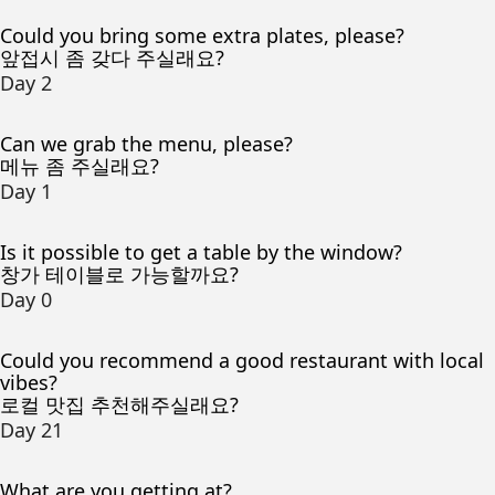
Could you bring some extra plates, please?
앞접시 좀 갖다 주실래요?
Day 2
Can we grab the menu, please?
메뉴 좀 주실래요?
Day 1
Is it possible to get a table by the window?
창가 테이블로 가능할까요?
Day 0
Could you recommend a good restaurant with local
vibes?
로컬 맛집 추천해주실래요?
Day 21
What are you getting at?