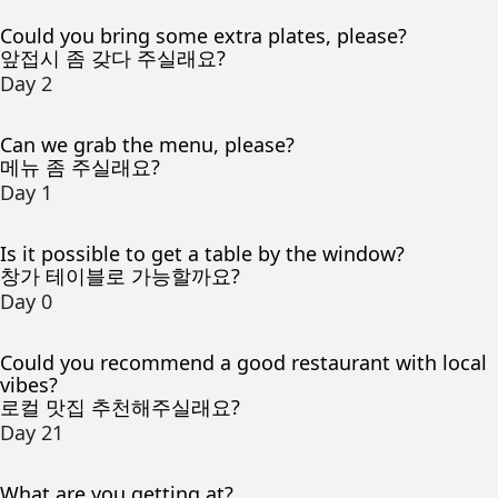
Could you bring some extra plates, please?
앞접시 좀 갖다 주실래요?
Day 2
Can we grab the menu, please?
메뉴 좀 주실래요?
Day 1
Is it possible to get a table by the window?
창가 테이블로 가능할까요?
Day 0
Could you recommend a good restaurant with local
vibes?
로컬 맛집 추천해주실래요?
Day 21
What are you getting at?