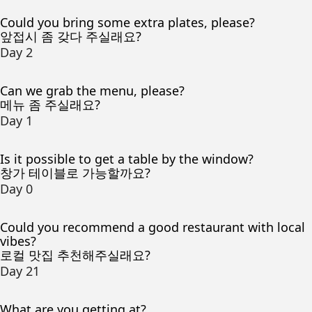
Could you bring some extra plates, please?
앞접시 좀 갖다 주실래요?
Day 2
Can we grab the menu, please?
메뉴 좀 주실래요?
Day 1
Is it possible to get a table by the window?
창가 테이블로 가능할까요?
Day 0
Could you recommend a good restaurant with local
vibes?
로컬 맛집 추천해주실래요?
Day 21
What are you getting at?