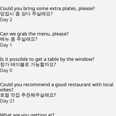
Could you bring some extra plates, please?
앞접시 좀 갖다 주실래요?
Day 2
Can we grab the menu, please?
메뉴 좀 주실래요?
Day 1
Is it possible to get a table by the window?
창가 테이블로 가능할까요?
Day 0
Could you recommend a good restaurant with local
vibes?
로컬 맛집 추천해주실래요?
Day 21
What are you getting at?