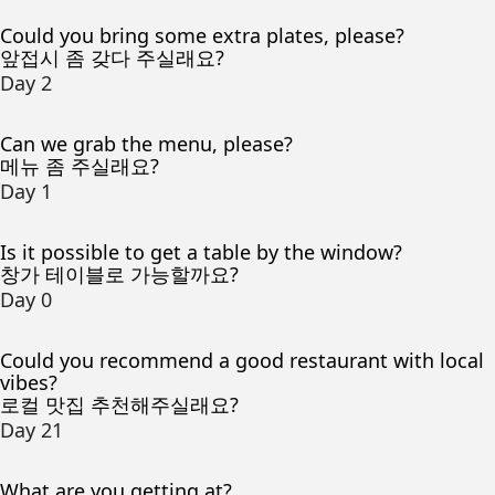
Could you bring some extra plates, please?
앞접시 좀 갖다 주실래요?
Day 2
Can we grab the menu, please?
메뉴 좀 주실래요?
Day 1
Is it possible to get a table by the window?
창가 테이블로 가능할까요?
Day 0
Could you recommend a good restaurant with local
vibes?
로컬 맛집 추천해주실래요?
Day 21
What are you getting at?