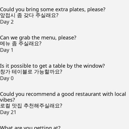
Could you bring some extra plates, please?
앞접시 좀 갖다 주실래요?
Day 2
Can we grab the menu, please?
메뉴 좀 주실래요?
Day 1
Is it possible to get a table by the window?
창가 테이블로 가능할까요?
Day 0
Could you recommend a good restaurant with local
vibes?
로컬 맛집 추천해주실래요?
Day 21
What are you getting at?