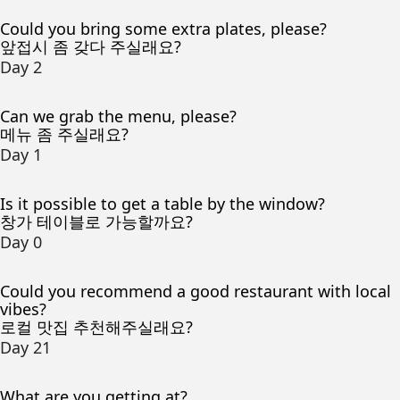
Could you bring some extra plates, please?
앞접시 좀 갖다 주실래요?
Day 2
Can we grab the menu, please?
메뉴 좀 주실래요?
Day 1
Is it possible to get a table by the window?
창가 테이블로 가능할까요?
Day 0
Could you recommend a good restaurant with local
vibes?
로컬 맛집 추천해주실래요?
Day 21
What are you getting at?