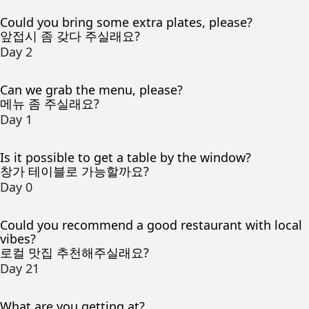
Could you bring some extra plates, please?
앞접시 좀 갖다 주실래요?
Day 2
Can we grab the menu, please?
메뉴 좀 주실래요?
Day 1
Is it possible to get a table by the window?
창가 테이블로 가능할까요?
Day 0
Could you recommend a good restaurant with local
vibes?
로컬 맛집 추천해주실래요?
Day 21
What are you getting at?