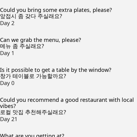
Could you bring some extra plates, please?
앞접시 좀 갖다 주실래요?
Day 2
Can we grab the menu, please?
메뉴 좀 주실래요?
Day 1
Is it possible to get a table by the window?
창가 테이블로 가능할까요?
Day 0
Could you recommend a good restaurant with local
vibes?
로컬 맛집 추천해주실래요?
Day 21
What are you getting at?