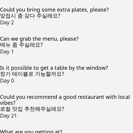
Could you bring some extra plates, please?
앞접시 좀 갖다 주실래요?
Day 2
Can we grab the menu, please?
메뉴 좀 주실래요?
Day 1
Is it possible to get a table by the window?
창가 테이블로 가능할까요?
Day 0
Could you recommend a good restaurant with local
vibes?
로컬 맛집 추천해주실래요?
Day 21
What are you getting at?