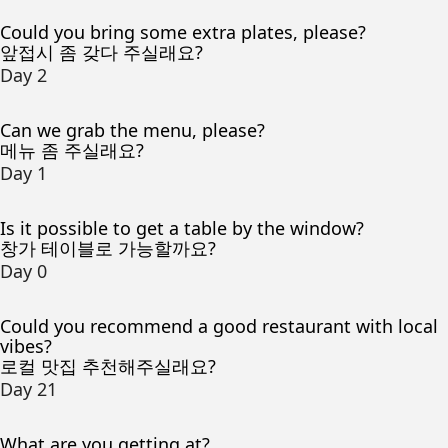
Could you bring some extra plates, please?
앞접시 좀 갖다 주실래요?
Day 2
Can we grab the menu, please?
메뉴 좀 주실래요?
Day 1
Is it possible to get a table by the window?
창가 테이블로 가능할까요?
Day 0
Could you recommend a good restaurant with local
vibes?
로컬 맛집 추천해주실래요?
Day 21
What are you getting at?