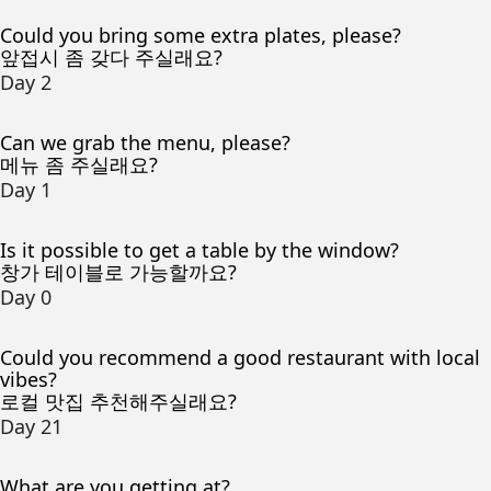
Could you bring some extra plates, please?
앞접시 좀 갖다 주실래요?
Day 2
Can we grab the menu, please?
메뉴 좀 주실래요?
Day 1
Is it possible to get a table by the window?
창가 테이블로 가능할까요?
Day 0
Could you recommend a good restaurant with local
vibes?
로컬 맛집 추천해주실래요?
Day 21
What are you getting at?