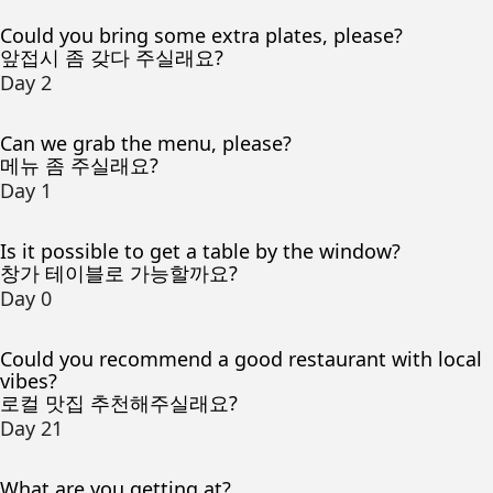
Could you bring some extra plates, please?
앞접시 좀 갖다 주실래요?
Day 2
Can we grab the menu, please?
메뉴 좀 주실래요?
Day 1
Is it possible to get a table by the window?
창가 테이블로 가능할까요?
Day 0
Could you recommend a good restaurant with local
vibes?
로컬 맛집 추천해주실래요?
Day 21
What are you getting at?