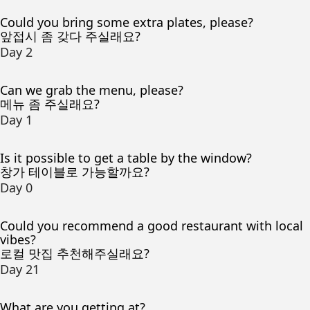
Could you bring some extra plates, please?
앞접시 좀 갖다 주실래요?
Day 2
Can we grab the menu, please?
메뉴 좀 주실래요?
Day 1
Is it possible to get a table by the window?
창가 테이블로 가능할까요?
Day 0
Could you recommend a good restaurant with local
vibes?
로컬 맛집 추천해주실래요?
Day 21
What are you getting at?