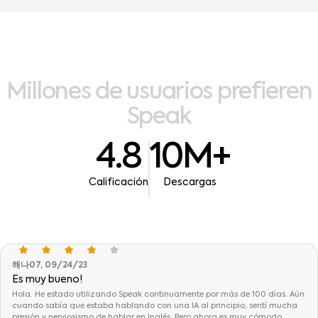
Millones
de
usuarios
prefieren
Speak
4.8
10M+
Calificación
Descargas
해나07, 09/24/23
Es muy bueno!
Hola. He estado utilizando Speak continuamente por más de 100 días. Aún
cuando sabía que estaba hablando con una IA al principio, sentí mucha
presión y nerviosismo de hablar en Inglés. Pero ahora es muy cómodo