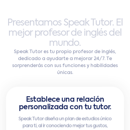
Presentamos
Speak
Tutor.
El
mejor
profesor
de
inglés
del
mundo.
Speak Tutor es tu propio profesor de inglés,
dedicado a ayudarte a mejorar 24/7. Te
sorprenderás con sus funciones y habilidades
únicas.
Establece una relación
personalizada con tu tutor.
Habla de lo que sea, en
Speak Tutor diseña un plan de estudios único
cualquier momento y en
para ti, al ir conociendo mejor tus gustos,
cualquier lugar.