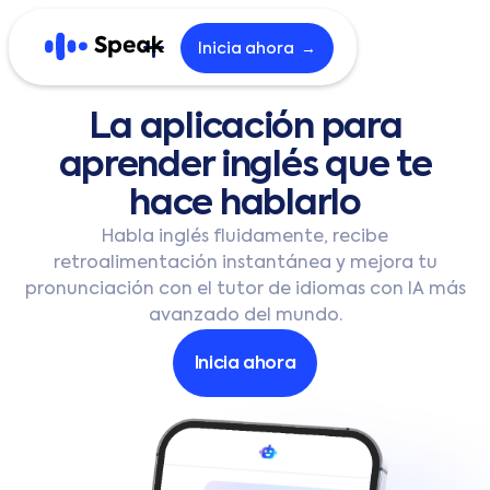
Inicia ahora →
Explorar
La
aplicación
para
aprender
inglés
que
te
Inicio
Blog
hace
hablarlo
Empleo
B2B
Habla inglés fluidamente, recibe
retroalimentación instantánea y mejora tu
pronunciación con el tutor de idiomas con IA más
English
한국어
avanzado del mundo.
日本語
Español
Inicia ahora
繁體中文
繁體中文 (HK)
简体中文
Português