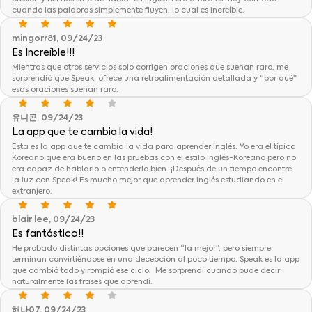
cuando las palabras simplemente fluyen, lo cual es increíble.
mingorr81, 09/24/23
Es Increíble!!!
Mientras que otros servicios solo corrigen oraciones que suenan raro, me
sorprendió que Speak, ofrece una retroalimentación detallada y “por qué”
esas oraciones suenan raro.
유니콘, 09/24/23
La app que te cambia la vida!
Esta es la app que te cambia la vida para aprender Inglés. Yo era el típico
Koreano que era bueno en las pruebas con el estilo Inglés-Koreano pero no
era capaz de hablarlo o entenderlo bien. ¡Después de un tiempo encontré
la luz con Speak! Es mucho mejor que aprender Inglés estudiando en el
extranjero.
blair lee, 09/24/23
Es fantástico!!
He probado distintas opciones que parecen “la mejor”, pero siempre
terminan convirtiéndose en una decepción al poco tiempo. Speak es la app
que cambió todo y rompió ese ciclo. Me sorprendí cuando pude decir
naturalmente las frases que aprendí.
해나07, 09/24/23