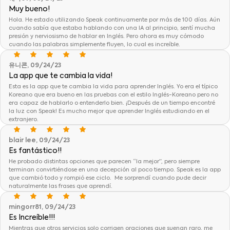
Muy bueno!
Hola. He estado utilizando Speak continuamente por más de 100 días. Aún
cuando sabía que estaba hablando con una IA al principio, sentí mucha
presión y nerviosismo de hablar en Inglés. Pero ahora es muy cómodo
cuando las palabras simplemente fluyen, lo cual es increíble.
유니콘, 09/24/23
La app que te cambia la vida!
Esta es la app que te cambia la vida para aprender Inglés. Yo era el típico
Koreano que era bueno en las pruebas con el estilo Inglés-Koreano pero no
era capaz de hablarlo o entenderlo bien. ¡Después de un tiempo encontré
la luz con Speak! Es mucho mejor que aprender Inglés estudiando en el
extranjero.
blair lee, 09/24/23
Es fantástico!!
He probado distintas opciones que parecen “la mejor”, pero siempre
terminan convirtiéndose en una decepción al poco tiempo. Speak es la app
que cambió todo y rompió ese ciclo. Me sorprendí cuando pude decir
naturalmente las frases que aprendí.
mingorr81, 09/24/23
Es Increíble!!!
Mientras que otros servicios solo corrigen oraciones que suenan raro, me