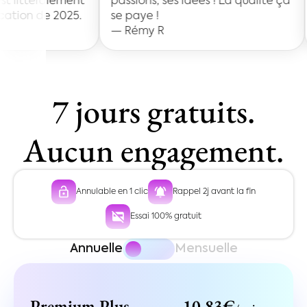
ent
passions, ses idées ! La qualité ça
25.
se paye !
— Rémy R
7 jours gratuits.
Aucun engagement.
Annulable en 1 clic
Rappel 2j avant la fin
Essai 100% gratuit
Annuelle
Mensuelle
Premium Plus
10,83€