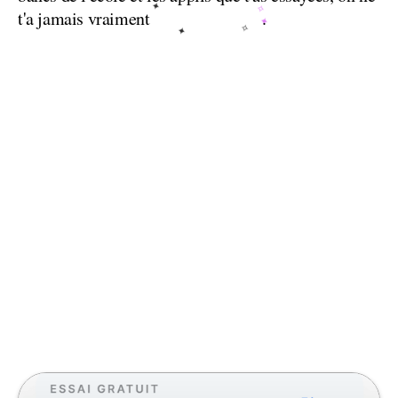
✦
✧
laissé
la
parole
t'a
jamais
vraiment
.
✦
✧
✦