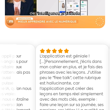
L'application est géniale !
Merveilleus
ur
[...]Personnellement, j'écris dans
— Yacine Y
mon cahier en plus, et je fais des
pas
phrases avec les leçons. J'utilise
peu le "free talk", cette rubrique
est hallucinante, car
nous
l'application peut créer des
leçons en temps réel simplement
ne
avec des mots clés, exemple :
faire une leçon sur sa journée, ses