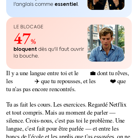
l'anglais comme
essentiel
.
LE BLOCAGE
47
%
bloquent
dès qu'il faut ouvrir
la bouche.
job
Il
y
a
une
langue
entre
toi
et
le
💼
dont
tu
rêves,
voyages
gens
les
✈️
que
tu
repousses,
et
les
❤️
que
tu
n'as
pas
encore
rencontrés.
Tu
as
fait
les
cours.
Les
exercices.
Regardé
Netflix
et
tout
compris.
Mais
au
moment
de
parler
—
silence.
Crois-nous,
c'est
pas
toi
le
problème.
Une
langue,
c'est
fait
pour
être
parlée
—
et
entre
les
bancs
de
l'école
et
les
applis
que
t'as
essayées,
on
ne