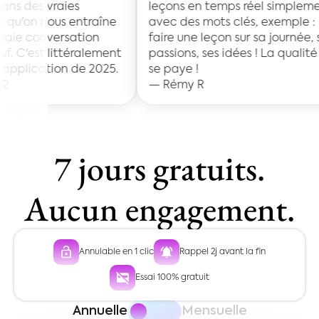
ies
leçons en temps réel simplement
s entraîne
avec des mots clés, exemple :
rsation
faire une leçon sur sa journée, ses
ittéralement
passions, ses idées ! La qualité ça
on de 2025.
se paye !
— Rémy R
7 jours gratuits.
Aucun engagement.
Annulable en 1 clic
Rappel 2j avant la fin
Essai 100% gratuit
Annuelle
Mensuelle