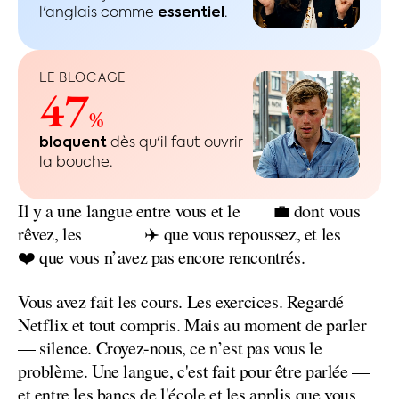
l'anglais comme
essentiel
.
LE BLOCAGE
47
%
bloquent
dès qu'il faut ouvrir
la bouche.
job
Il
y
a
une
langue
entre
vous
et
le
💼
dont
vous
voyages
gens
rêvez,
les
✈️
que
vous
repoussez,
et
les
❤️
que
vous
n’avez
pas
encore
rencontrés.
Vous
avez
fait
les
cours.
Les
exercices.
Regardé
Netflix
et
tout
compris.
Mais
au
moment
de
parler
—
silence.
Croyez-nous,
ce n’est
pas
vous
le
problème.
Une
langue,
c'est
fait
pour
être
parlée
—
et
entre
les
bancs
de
l'école
et
les
applis
que
vous