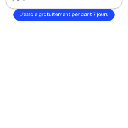
J’essaie gratuitement pendant 7 jours
Tutos vidéos
Exercices à l’oral
Smart Review
Jeux de rôle
Speak Tutor
Comprenez enfin ce que