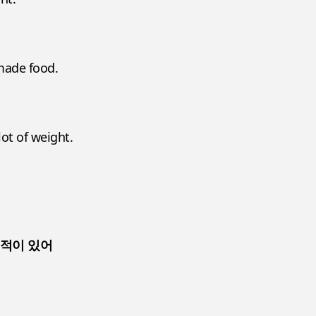
made food.
lot of weight.
 적이 있어