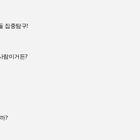
우들 집중탐구!
한 사람이거든?
를까?