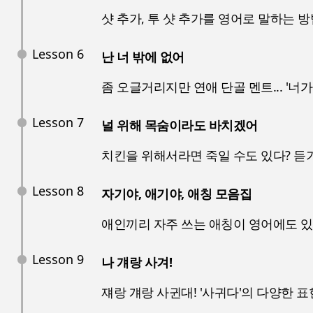
샷 추가, 투 샷 추가를 영어로 말하는 방
Lesson 6
난 너 밖에 없어
좀 오글거리지만 연애 단골 멘트... '너가
Lesson 7
널 위해 목숨이라도 바치겠어
치킨을 위해서라면 죽일 수도 있다? 듣
Lesson 8
자기야, 애기야, 애칭 모음집
애인끼리 자주 쓰는 애칭이 영어에도 
Lesson 9
나 걔랑 사겨!
쟤랑 걔랑 사귄대! '사귀다'의 다양한 표