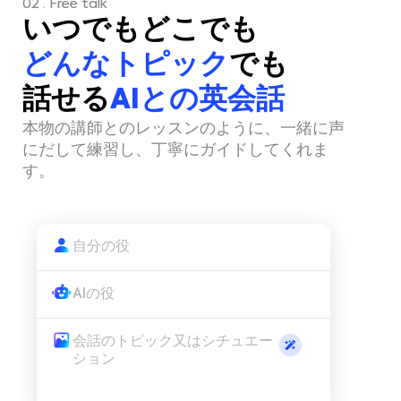
02 . Free talk
いつでもどこでも
どんなトピック
でも
話せる
AIとの英会話
本物の講師とのレッスンのように、一緒に声
にだして練習し、丁寧にガイドしてくれま
す。
自分の役
AIの役
会話のトピック又はシチュエー
ション