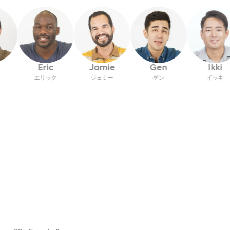
Gen
ke
Eric
Jamie
Ikk
ゲン
イク
エリック
ジェミー
イッ