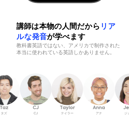
講師は
本物の人間
だから
リア
ルな発音
が学べます
教科書英語ではない、アメリカで制作された
本当に使われている英語しかありません。
Jen
az
CJ
Taylor
Anna
ジェニ
ズ
CJ
テイラー
アナ