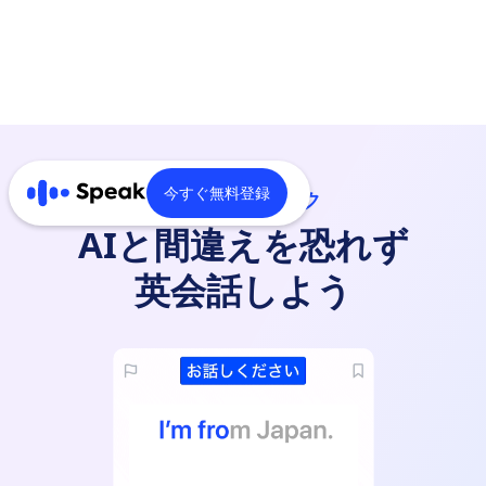
今すぐ無料登録
AI英会話スピーク
AIと間違えを恐れず
英会話しよう