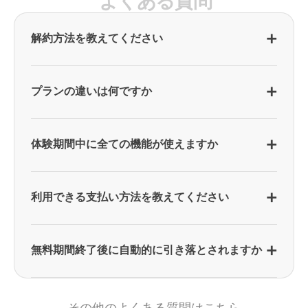
よ
く
あ
る
質
問
解約方法を教えてください
本ウェブサイトから開始した場合、アプリ内 > プ
ロフィール (右上) > 設定 > メンバーシップの管理
プランの違いは何ですか
よりキャンセルが可能です。
プレミアムとプレミアムプラスの主な違いは、AI
7日間の無料体験が終了する24時間前までにキャ
機能の利用範囲にあります。プレミアムプランで
体験期間中に全ての機能が使えますか
ンセルされなかった場合、正式なプレミアムプラ
は、24時間対応の英語質問チャット「スピークチ
ンの購読・自動決済の更新が開始します。有料会
ューター」や、個人の弱点やリクエストに基づい
もちろんです！スピークでは、十分にご利用・ご
員を希望されない場合は、必ず24時間前までにキ
て自動作成されるカスタムレッスンなど、最新AI
検討いただいた上で購読を開始できるように「7
利用できる支払い方法を教えてください
ャンセル手続きをお願いいたします！
機能の利用に制限があります。
日間の無料トライアル」を提供しています。
Webからのご購入の場合、クレジットカード・デ
一方、プレミアムプラスをご購入の方は、これら
月間および年間の購読を開始すると、開始から7
ビットカード・PayPalをご利用いただけます。
無料期間終了後に自動的に引き落とされますか
のAI関連機能を無制限にご利用いただけます。そ
日間は、スピークのすべてのコンテンツを無料で
のため、よりパーソナライズされた学習体験を求
利用できます。
無料トライアル期間に自動更新のキャンセルを行
める方にはプレミアムプラスをお勧めします。た
なった場合は、選択した購読の決済は行われませ
だし、AI会話の量に関しては、両プランともに制