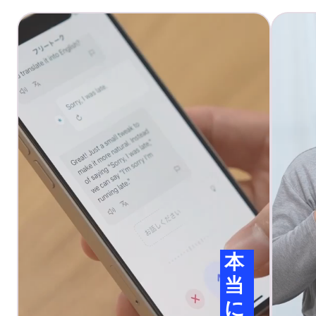
本
当
に