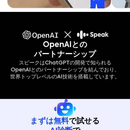
人
と
喋
っ
12秒
OpenAIとの
て
パートナーシップ
る
スピークはChatGPTの開発で知られる
み
OpenAIとのパートナーシップを結んでおり、
た
世界トップレベルのAI技術を搭載しています。
い
まずは無料
で試せる