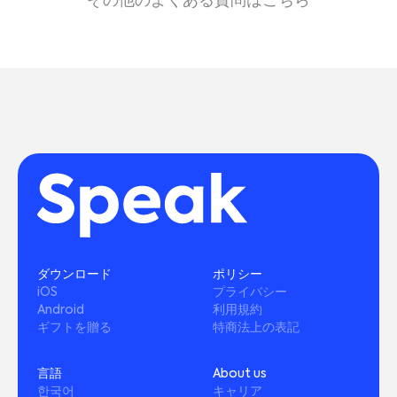
その他のよくある質問はこちら
ん。キャンセルを行わない場合は、選択したプラ
限はありません。
ンが適応され、決済・正規の購読が開始されま
す。
ただし、万が一サーバーに異常等が発生した場
合、全ユーザーへの制限がかかってしまう可能性
無料トライアル期間終了の24時間前に定期購入を
があること、ご了承いただけますと幸いです。
キャンセルしない場合、選択したプランの決済・
購読が開始されますのでご承知おきください。
ダウンロード
ポリシー
iOS
プライバシー
Android
利用規約
ギフトを贈る
特商法上の表記
言語
About us
한국어
キャリア