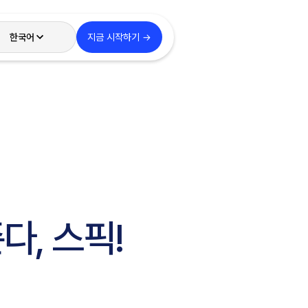
한국어
지금 시작하기 →
nglish
국어
本語
spañol
다, 스픽!
文 – 繁體
體中文 (HK)
ortuguês