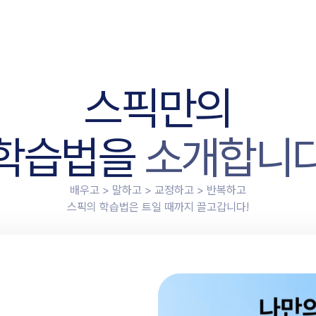
스
픽
만
의
학
습
법
을
소
개
합
니
배우고 > 말하고 > 교정하고 > 반복하고
스픽의 학습법은 트일 때까지 끌고갑니다!