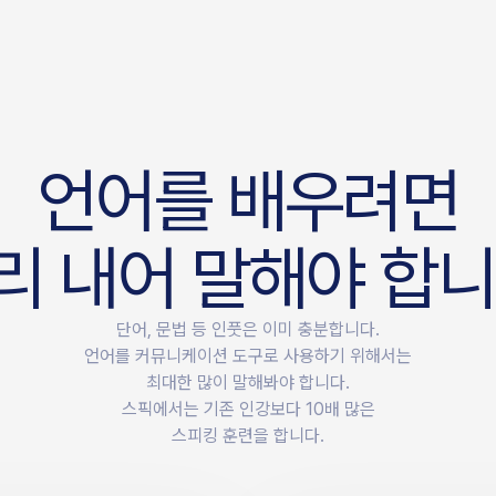
언
어
를
배
우
려
면
리
내
어
말
해
야
합
니
단어, 문법 등 인풋은 이미 충분합니다.
언어를 커뮤니케이션 도구로 사용하기 위해서는
최대한 많이 말해봐야 합니다.
스픽에서는 기존 인강보다 10배 많은
스피킹 훈련을 합니다.