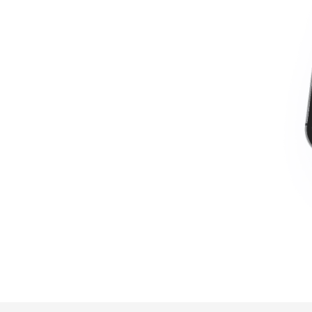
rançais
eutsch