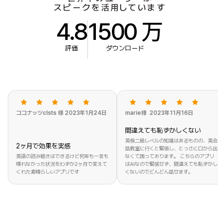
ス
ピ
ー
ク
を
活
用
し
て
い
ま
す
4.8
1500 万
評価
ダウンロード
ココナッツclsts 様 2023年1月24日
marie様 2023年11月16日
間違えても恥ずかしくない
英検二級レベルの知識はあるものの、英会
2ヶ月で効果を実感
話教室に行くと緊張し、とっさに口から出
英語の読み聴きはできるけど何年も一言も
なくて困っております。 こちらのアプリ
喋れなかった状況をわずか2ヶ月で変えて
はAIなので緊張せず、間違えても恥ずかし
くれた素晴らしいアプリです
くないのでどんどん話せます。