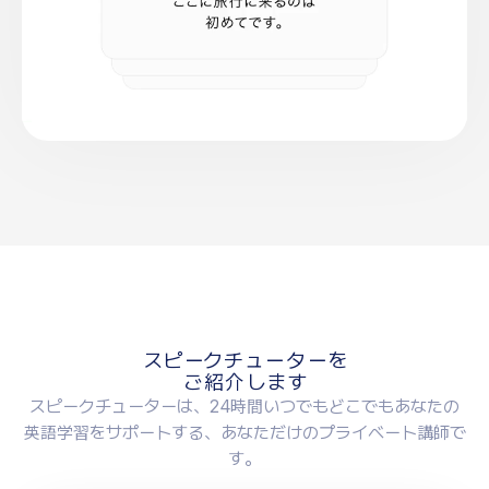
ス
ピ
ー
ク
チ
ュ
ー
タ
ー
を
ご
紹
介
し
ま
す
スピークチューターは、24時間いつでもどこでもあなたの
英語学習をサポートする、あなただけのプライベート講師で
す。