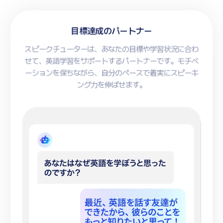
目標達成のパートナー
スピークチューターは、あなたの目標や学習状況に合わ
いつでもどこでも
せて、英語学習をサポートするパートナーです。モチベ
できる英会話
ーションを保ちながら、自分のペースで着実にスピーキ
自分だけのチューター
スピークチューターは、あなただけの会話のパートナー
ング力を伸ばせます。
です。いつでも、 どんなトピックでも、楽しく話せま
話せば話すほど、あなたに合ったレッスンに。スピーク
す。
チューターは、あなたの興味や目標を理解しながら、ぴ
ったりのカスタムレッスンを作成します。