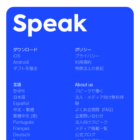
ダウンロード
ポリシー
iOS
プライバシー
Android
利用規約
ギフトを贈る
特商法上の表記
言語
About us
한국어
スピークで働く
日本語
法人・メディア向け無料体
Español
験
中文 – 繁體
よくある質問（FAQ）
繁體中文 (港)
企業問い合わせ
Português
法人向けスピーク
Français
メディア掲載一覧
Deutsch
公式ブログ