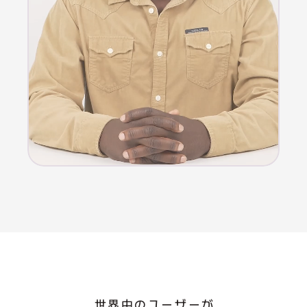
世
界
中
の
ユ
ー
ザ
ー
が