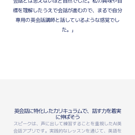
会話とは思えないほど自然でした。私の興味や目
標を理解したうえで会話が進むので、まるで自分
専用の英会話講師と話しているような感覚でし
た。」
英
会
話
に
特
化
し
た
カ
リ
キ
ュ
ラ
ム
で
、
話
す
力
を
着
実
に
伸
ば
そ
う
スピークは、声に出して練習することを重視したAI英
会話アプリです。実践的なレッスンを通じて、英語を