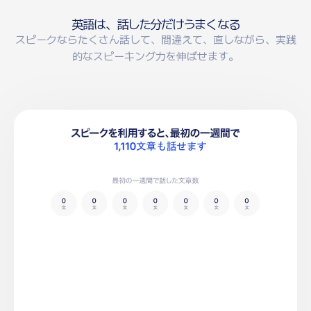
日本語
Español
英
語
は
、
話
し
た
分
だ
け
う
ま
く
な
る
スピークならたくさん話して、間違えて、直しながら、実践
中文 – 繁體
繁體中文 (HK)
的なスピーキング力を伸ばせます。
Português
Français
Deutsch